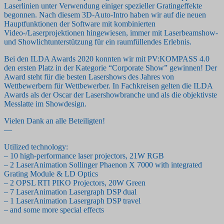
Laserlinien unter Verwendung einiger spezieller Gratingeffekte
begonnen. Nach diesem 3D-Auto-Intro haben wir auf die neuen
Hauptfunktionen der Software mit kombinierten
Video-/Laserprojektionen hingewiesen, immer mit Laserbeamshow-
und Showlichtunterstützung für ein raumfüllendes Erlebnis.
Bei den ILDA Awards 2020 konnten wir mit PV:KOMPASS 4.0
den ersten Platz in der Kategorie “Corporate Show” gewinnen! Der
Award steht für die besten Lasershows des Jahres von
Wettbewerbern für Wettbewerber. In Fachkreisen gelten die ILDA
Awards als der Oscar der Lasershowbranche und als die objektivste
Messlatte im Showdesign.
Vielen Dank an alle Beteiligten!
—
Utilized technology:
– 10 high-performance laser projectors, 21W RGB
– 2 LaserAnimation Sollinger Phaenon X 7000 with integrated
Grating Module & LD Optics
– 2 OPSL RTI PIKO Projectors, 20W Green
– 7 LaserAnimation Lasergraph DSP dual
– 1 LaserAnimation Lasergraph DSP travel
– and some more special effects