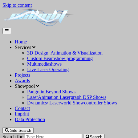
Skip to content
Home
Services
3D Design, Animation & Visualization
Custom Beamshow programming
Multimediashows
Live Laser Operating
Projects
Awards
Showpool
Pangolin Beyond Shows
LaserAnimation Lasergraph DSP Shows
Dynamics/ Laserworld Showcontroller Shows
Contact
Imprint
Data Protection
Site Search
Search for:
Search