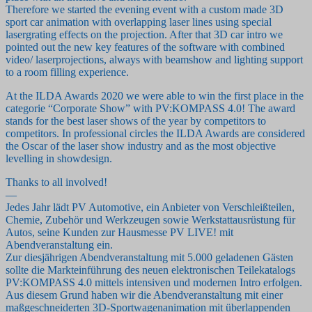
Therefore we started the evening event with a custom made 3D
sport car animation with overlapping laser lines using special
lasergrating effects on the projection. After that 3D car intro we
pointed out the new key features of the software with combined
video/ laserprojections, always with beamshow and lighting support
to a room filling experience.
At the ILDA Awards 2020 we were able to win the first place in the
categorie “Corporate Show” with PV:KOMPASS 4.0! The award
stands for the best laser shows of the year by competitors to
competitors. In professional circles the ILDA Awards are considered
the Oscar of the laser show industry and as the most objective
levelling in showdesign.
Thanks to all involved!
—
Jedes Jahr lädt PV Automotive, ein Anbieter von Verschleißteilen,
Chemie, Zubehör und Werkzeugen sowie Werkstattausrüstung für
Autos, seine Kunden zur Hausmesse PV LIVE! mit
Abendveranstaltung ein.
Zur diesjährigen Abendveranstaltung mit 5.000 geladenen Gästen
sollte die Markteinführung des neuen elektronischen Teilekatalogs
PV:KOMPASS 4.0 mittels intensiven und modernen Intro erfolgen.
Aus diesem Grund haben wir die Abendveranstaltung mit einer
maßgeschneiderten 3D-Sportwagenanimation mit überlappenden