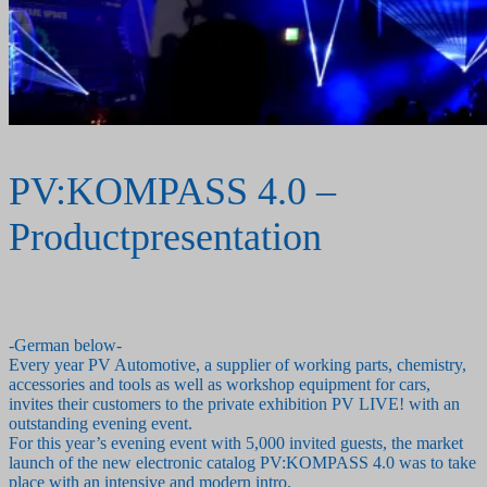
PV:KOMPASS 4.0 –
Productpresentation
-German below-
Every year PV Automotive, a supplier of working parts, chemistry,
accessories and tools as well as workshop equipment for cars,
invites their customers to the private exhibition PV LIVE! with an
outstanding evening event.
For this year’s evening event with 5,000 invited guests, the market
launch of the new electronic catalog PV:KOMPASS 4.0 was to take
place with an intensive and modern intro.